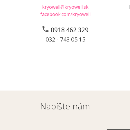
kryowell@kryowell.sk
facebook.com/kryowell
0918 462 329
032 - 743 05 15
Napíšte nám