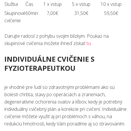
Služba
Čas
1 x vstup
5 x vstup
10 x vstup
Skupinové
60min
7,00€
31,50€
59,50€
cvičenie
Darujte radosť z pohybu svojim blízkym. Poukaz na
skupinové cvičenia možete ihneď získať
tu
.
INDIVIDUÁLNE CVIČENIE S
FYZIOTERAPEUTKOU
je vhodné pre ľudí so zdravotnými problémami ako sú
bolesti chrbta, stavy po operáciách a zraneniach,
degeneratívne ochorenia svalov a kĺbov, kedy je potrebný
individuálny cvičebný plán a korekcie pri cvičení. Individuálne
cvičenie môžete využiť aj pri problémoch s váhou, na
redukciu hmotnosti, kedy Vám poradíme aj so stravovaním.