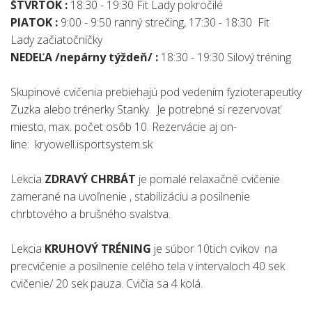
ŠTVRTOK :
18:30 - 19:30 Fit Lady pokročilé
PIATOK :
9:00 - 9:50 ranný strečing, 17:30 - 18:30 Fit
Lady začiatočníčky
NEDEĽA /nepárny týždeň/ :
18:30 - 19:30 Silový tréning
Skupinové cvičenia prebiehajú pod vedením fyzioterapeutky
Zuzka alebo trénerky Stanky. Je potrebné si rezervovať
miesto, max. počet osôb 10. Rezervácie aj on-
line: kryowell.isportsystem.sk
Lekcia
ZDRAVÝ CHRBÁT
je pomalé relaxačné cvičenie
zamerané na uvoľnenie , stabilizáciu a posilnenie
chrbtového a brušného svalstva.
Lekcia
KRUHOVÝ TRÉNING
je súbor 10tich cvikov na
precvičenie a posilnenie celého tela v intervaloch 40 sek
cvičenie/ 20 sek pauza. Cvičia sa 4 kolá.