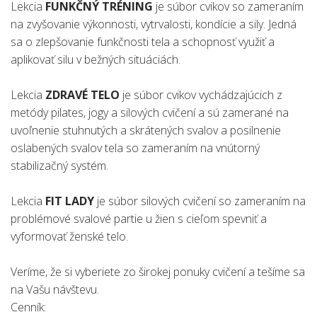
Lekcia
FUNKČNÝ TRÉNING
je súbor cvikov so zameraním
na zvyšovanie výkonnosti, vytrvalosti, kondície a sily. Jedná
sa o zlepšovanie funkčnosti tela a schopnosť využiť a
aplikovať silu v bežných situáciách.
Lekcia
ZDRAVÉ TELO
je súbor cvikov vychádzajúcich z
metódy pilates, jogy a silových cvičení a sú zamerané na
uvoľnenie stuhnutých a skrátených svalov a posilnenie
oslabených svalov tela so zameraním na vnútorný
stabilizačný systém.
Lekcia
FIT LADY
je súbor silových cvičení so zameraním na
problémové svalové partie u žien s cieľom spevniť a
vyformovať ženské telo.
Veríme, že si vyberiete zo širokej ponuky cvičení a tešíme sa
na Vašu návštevu.
Cenník: